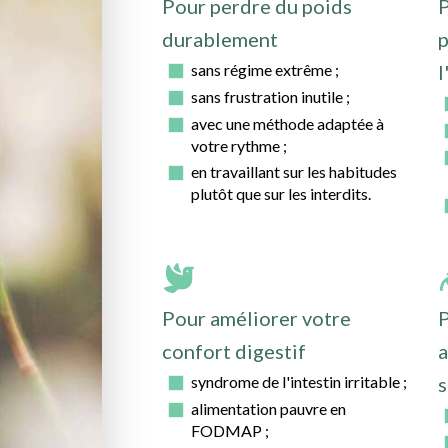
Pour perdre du poids
P
durablement
p
sans régime extrême ;
l
sans frustration inutile ;
avec une méthode adaptée à
votre rythme ;
en travaillant sur les habitudes
plutôt que sur les interdits.
Pour améliorer votre
P
confort digestif
a
syndrome de l'intestin irritable ;
s
alimentation pauvre en
FODMAP ;