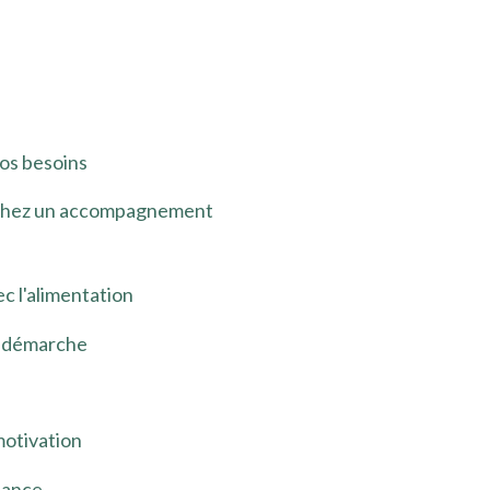
vos besoins
herchez un accompagnement
c l'alimentation
e démarche
motivation
fiance