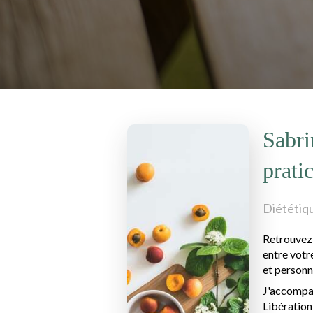
Sabri
prati
Diététiqu
Retrouvez 
entre votr
et personn
J'accompag
Libération