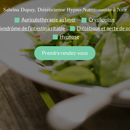
Sabrina Dupuy, Diététicienne Hypno-Nutritionniste à Nice
Auriculothérapie au laser
Cryolipolise
Syndrôme de l'intestin irritable
Diététique et perte de p
Hypnose
Prendre rendez-vous